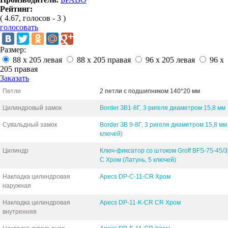
Рейтинг:
( 4.67, голосов - 3 )
голосовать
Размер:
88 х 205 левая
88 х 205 правая
96 х 205 левая
96 х
205 правая
Заказать
Петли
2 петли с подшипником 140*20 мм
Цилиндровый замок
Border ЗВ1-8Г, 3 ригеля диаметром 15,8 мм
Сувальдный замок
Border ЗВ 9-8Г, 3 ригеля диаметром 15,8 мм
ключей)
Цилиндр
Ключ-фиксатор со штоком Groff BFS-75-45/
C Хром (Латунь, 5 ключей)
Накладка цилиндровая
Apecs DP-C-11-CR Хром
наружная
Накладка цилиндровая
Apecs DP-11-K-CR CR Хром
внутренняя