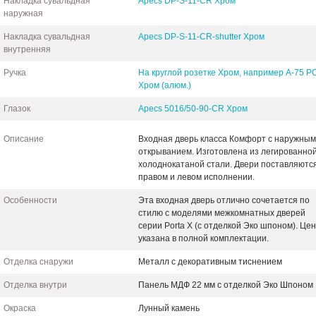
Накладка сувальдная
Apecs DP-S-11-CR Хром
наружная
Накладка сувальдная
Apecs DP-S-11-CR-shutter Хром
внутренняя
Ручка
На круглой розетке Хром, например A-75 P
Хром (алюм.)
Глазок
Apecs 5016/50-90-CR Хром
Описание
Входная дверь класса Комфорт с наружны
открыванием. Изготовлена из легированно
холоднокатаной стали. Двери поставляются
правом и левом исполнении.
Особенности
Эта входная дверь отлично сочетается по
стилю с моделями межкомнатных дверей
серии Porta X (с отделкой Эко шпоном). Це
указана в полной комплектации.
Отделка снаружи
Металл с декоративным тиснением
Отделка внутри
Панель МДФ 22 мм с отделкой Эко Шпоном
Окраска
Лунный камень