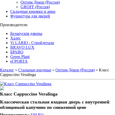
Оптим Декор (Россия)
GROFF (Россия)
Складные книжки и арки
Фурнитура для дверей
Производители
Беларускія дзверы
Халес
Vi LARIO - Стройдетали
BRAVO LUX
БРАВО
Green Plant
el`PORTA
Каталог
»
Стальные входные
»
Оптим Декор (Россия)
» Класс
Cappuccino Veralinga
Класс Cappuccino Veralinga
Классическая стальная входная дверь с внутренней
облицовкой капучино по сниженной цене
Производитель:
БРАВО