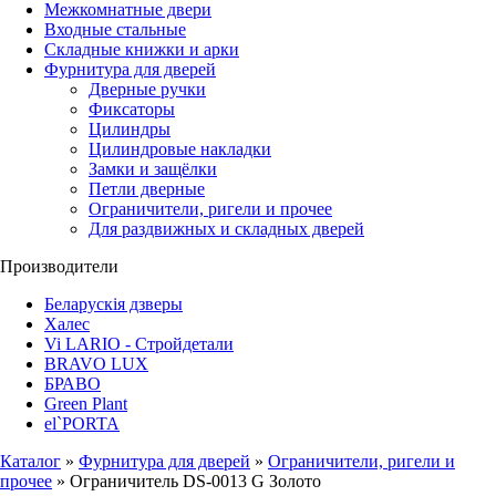
Межкомнатные двери
Входные стальные
Складные книжки и арки
Фурнитура для дверей
Дверные ручки
Фиксаторы
Цилиндры
Цилиндровые накладки
Замки и защёлки
Петли дверные
Ограничители, ригели и прочее
Для раздвижных и складных дверей
Производители
Беларускія дзверы
Халес
Vi LARIO - Стройдетали
BRAVO LUX
БРАВО
Green Plant
el`PORTA
Каталог
»
Фурнитура для дверей
»
Ограничители, ригели и
прочее
» Ограничитель DS-0013 G Золото