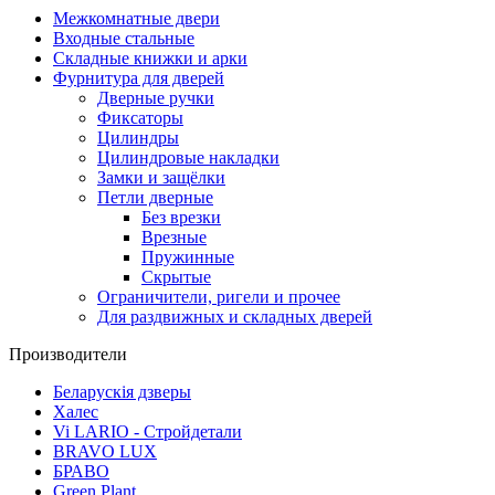
Межкомнатные двери
Входные стальные
Складные книжки и арки
Фурнитура для дверей
Дверные ручки
Фиксаторы
Цилиндры
Цилиндровые накладки
Замки и защёлки
Петли дверные
Без врезки
Врезные
Пружинные
Скрытые
Ограничители, ригели и прочее
Для раздвижных и складных дверей
Производители
Беларускія дзверы
Халес
Vi LARIO - Стройдетали
BRAVO LUX
БРАВО
Green Plant