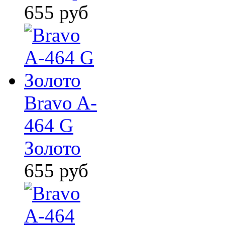
655
руб
Bravo A-
464 G
Золото
655
руб