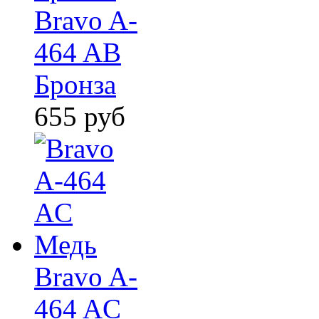
Bravo A-
464 AB
Бронза
655
руб
Bravo A-
464 AC