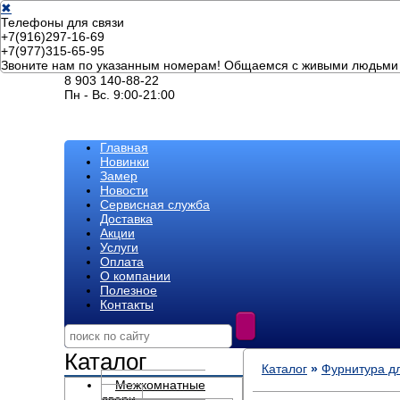
✖
Телефоны для связи
+7(916)297-16-69
+7(977)315-65-95
Звоните нам по указанным номерам! Общаемся с живыми людьми 
8 903 140-88-22
Пн - Вс. 9:00-21:00
Главная
Новинки
Замер
Новости
Сервисная служба
Доставка
Акции
Услуги
Оплата
О компании
Полезное
Контакты
Каталог
Каталог
»
Фурнитура д
Межкомнатные
двери