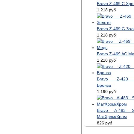
Bravo Z-469 C Хр
1 218
руб
Bravo Z-469 G Зол
1 218
руб
Bravo Z-469 AC М
1 218
руб
Bravo Z-420
Бронза
1 190
руб
Bravo A-483 S
МатХром/Хром
826
руб