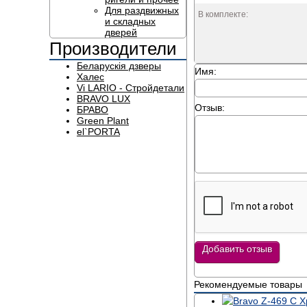
Для раздвижных
В комплекте:
и складных
дверей
Производители
Беларускія дзверы
Имя:
Халес
Vi LARIO - Стройдетали
BRAVO LUX
Отзыв:
БРАВО
Green Plant
el`PORTA
Добавить отзыв
Рекомендуемые товары