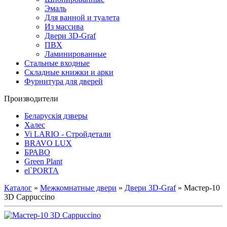
Эмаль
Для ванной и туалета
Из массива
Двери 3D-Graf
ПВХ
Ламинированные
Стальные входные
Складные книжки и арки
Фурнитура для дверей
Производители
Беларускія дзверы
Халес
Vi LARIO - Стройдетали
BRAVO LUX
БРАВО
Green Plant
el`PORTA
Каталог
»
Межкомнатные двери
»
Двери 3D-Graf
» Мастер-10
3D Cappuccino