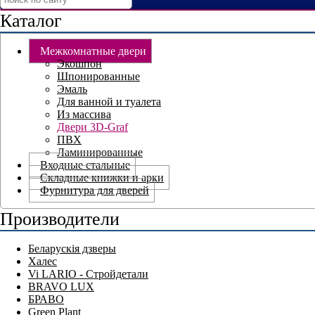
Каталог
Межкомнатные двери
Экошпон
Шпонированные
Эмаль
Для ванной и туалета
Из массива
Двери 3D-Graf
ПВХ
Ламинированные
Входные стальные
Складные книжки и арки
Фурнитура для дверей
Производители
Беларускія дзверы
Халес
Vi LARIO - Стройдетали
BRAVO LUX
БРАВО
Green Plant