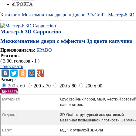
el`PORTA
Каталог
»
Межкомнатные двери
»
Двери 3D-Graf
» Мастер-6 3D 
Мастер-6 3D Cappuccino
Межкомнатные двери с эффектом 3д цвета капучино
Производитель:
БРАВО
Рейтинг:
( 3.00, голосов - 1 )
голосовать
Размер:
200 x 60
200 x 70
200 x 80
200 x 90
Заказать
Материал
брус хвойных пород, МДФ, жесткий сотовы
наполнитель
Отделка
3D-Graf - структурный декоративный
материал повышенной плотности (Герман
Багет
МДФ, с отделкой 3D-Graf