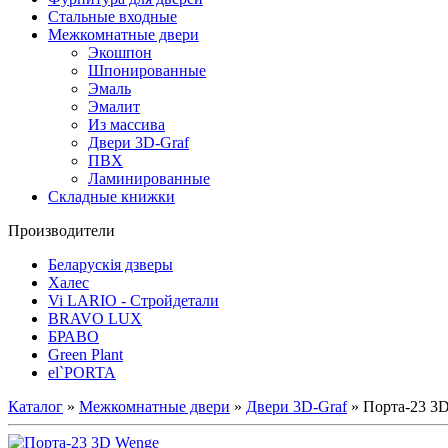
Стальные входные
Межкомнатные двери
Экошпон
Шпонированные
Эмаль
Эмалит
Из массива
Двери 3D-Graf
ПВХ
Ламинированные
Складные книжки
Производители
Беларускія дзверы
Халес
Vi LARIO - Стройдетали
BRAVO LUX
БРАВО
Green Plant
el`PORTA
Каталог
»
Межкомнатные двери
»
Двери 3D-Graf
» Порта-23 3