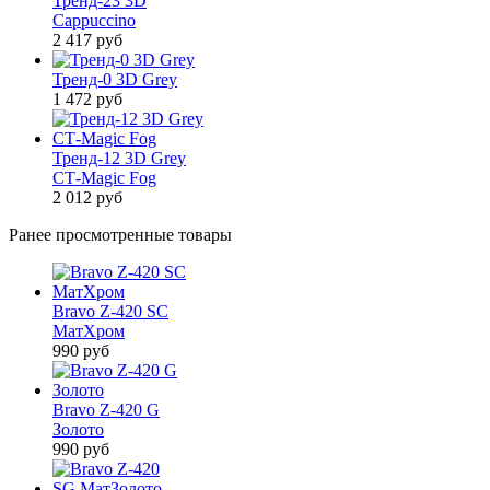
Тренд-23 3D
Cappuccino
2 417
руб
Тренд-0 3D Grey
1 472
руб
Тренд-12 3D Grey
СТ-Magic Fog
2 012
руб
Ранее просмотренные товары
Bravo Z-420 SC
МатХром
990
руб
Bravo Z-420 G
Золото
990
руб