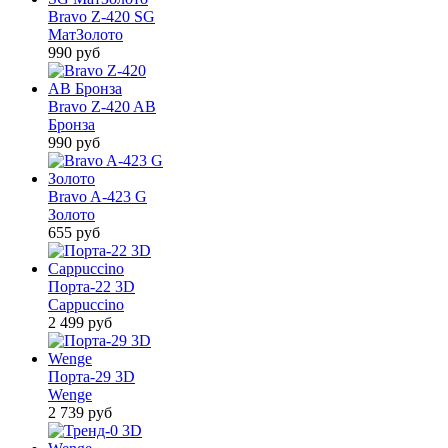
Bravo Z-420 SG
МатЗолото
990
руб
Bravo Z-420 AB
Бронза
990
руб
Bravo A-423 G
Золото
655
руб
Порта-22 3D
Cappuccino
2 499
руб
Порта-29 3D
Wenge
2 739
руб