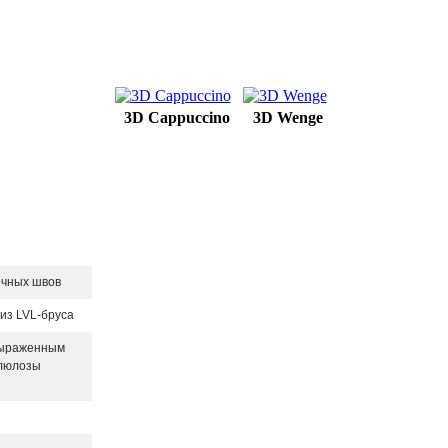
3D Cappuccino
3D Wenge
очных швов
из LVL-бруса
 выраженным
ллюлозы