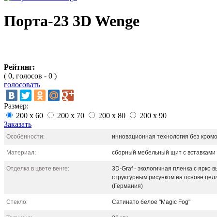
Порта-23 3D Wenge
Рейтинг:
( 0, голосов - 0 )
голосовать
Размер:
200 x 60
200 x 70
200 x 80
200 x 90
Заказать
Особенности:
инновационная технология без кром
Материал:
сборный мебельный щит с вставками 
Отделка в цвете венге:
3D-Graf - экологичная пленка с ярко
структурным рисунком на основе це
(Германия)
Стекло:
Сатинато белое "Magic Fog"