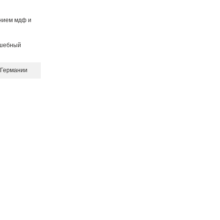
нием мдф и
лшебный
 Германии