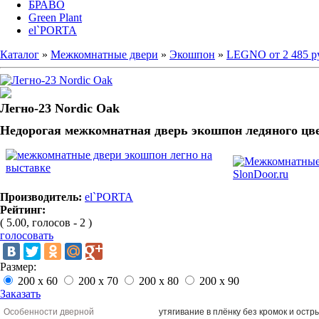
БРАВО
Green Plant
el`PORTA
Каталог
»
Межкомнатные двери
»
Экошпон
»
LEGNO от 2 485 р
Легно-23 Nordic Oak
Недорогая межкомнатная дверь экошпон ледяного цв
Производитель:
el`PORTA
Рейтинг:
( 5.00, голосов - 2 )
голосовать
Размер:
200 х 60
200 х 70
200 х 80
200 х 90
Заказать
Особенности дверной
утягивание в плёнку без кромок и остр