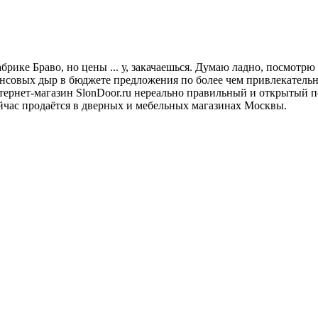
ке Браво, но цены ... у, закачаешься. Думаю ладно, посмотрю ч
ансовых дыр в бюджете предложения по более чем привлекатель
тернет-магазин SlonDoor.ru нереально правильный и открытый п
сейчас продаётся в дверных и мебельных магазинах Москвы.