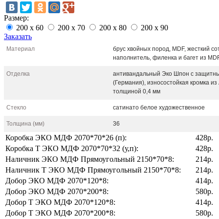
Размер:
200 х 60
200 х 70
200 х 80
200 х 90
Заказать
Материал
брус хвойных пород, MDF, жесткий с
наполнитель, филенка и багет из MD
Отделка
антивандальный Эко Шпон с защитн
(Германия), износостойкая кромка из
толщиной 0,4 мм
Стекло
сатинато белое художественное
Толщина (мм)
36
Коробка ЭКО МДФ 2070*70*26 (п):
428р.
Коробка Т ЭКО МДФ 2070*70*32 (у,п):
428р.
Наличник ЭКО МДФ Прямоугольный 2150*70*8:
214р.
Наличник Т ЭКО МДФ Прямоугольный 2150*70*8:
214р.
Добор ЭКО МДФ 2070*120*8:
414р.
Добор ЭКО МДФ 2070*200*8:
580р.
Добор Т ЭКО МДФ 2070*120*8:
414р.
Добор T ЭКО МДФ 2070*200*8:
580р.