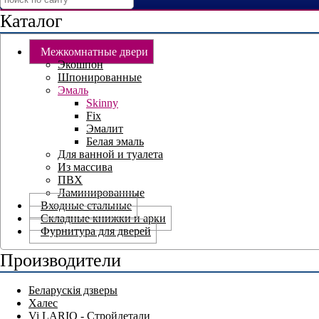
Каталог
Межкомнатные двери
Экошпон
Шпонированные
Эмаль
Skinny
Fix
Эмалит
Белая эмаль
Для ванной и туалета
Из массива
ПВХ
Ламинированные
Входные стальные
Складные книжки и арки
Фурнитура для дверей
Производители
Беларускія дзверы
Халес
Vi LARIO - Стройдетали