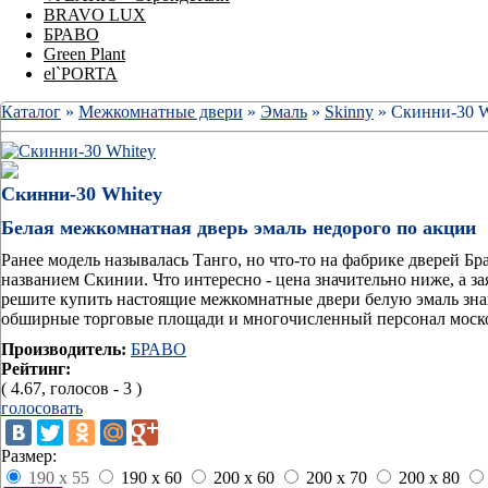
BRAVO LUX
БРАВО
Green Plant
el`PORTA
Каталог
»
Межкомнатные двери
»
Эмаль
»
Skinny
» Скинни-30 W
Скинни-30 Whitey
Белая межкомнатная дверь эмаль недорого по акции
Ранее модель называлась Танго, но что-то на фабрике дверей Б
названием Скинии. Что интересно - цена значительно ниже, а за
решите купить настоящие межкомнатные двери белую эмаль знай
обширные торговые площади и многочисленный персонал моско
Производитель:
БРАВО
Рейтинг:
( 4.67, голосов - 3 )
голосовать
Размер:
190 x 55
190 x 60
200 x 60
200 x 70
200 x 80