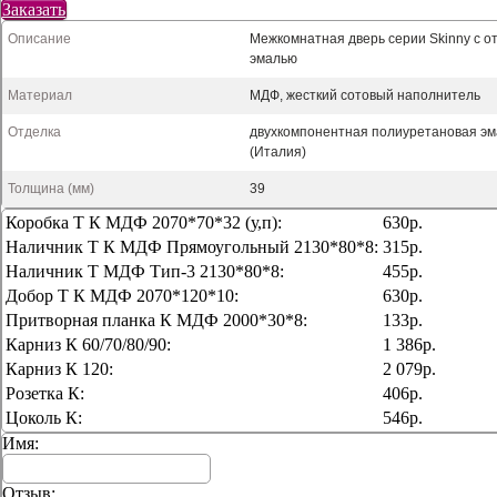
Заказать
Описание
Межкомнатная дверь серии Skinny с о
эмалью
Материал
МДФ, жесткий сотовый наполнитель
Отделка
двухкомпонентная полиуретановая эм
(Италия)
Толщина (мм)
39
Коробка Т К МДФ 2070*70*32 (у,п):
630р.
Наличник Т К МДФ Прямоугольный 2130*80*8:
315р.
Наличник Т МДФ Тип-3 2130*80*8:
455р.
Добор Т К МДФ 2070*120*10:
630р.
Притворная планка К МДФ 2000*30*8:
133р.
Карниз К 60/70/80/90:
1 386р.
Карниз К 120:
2 079р.
Розетка К:
406р.
Цоколь К:
546р.
Имя:
Отзыв: