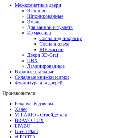
Межкомнатные двери
Экошпон
Шпонированные
Эмаль
Для ванной и туалета
Из массива
Сосна под покраску
Сосна и ольха
RIF-массив
Двери 3D-Graf
ПВХ
Ламинированные
Входные стальные
Складные книжки и арки
Фурнитура для дверей
Производители
Беларускія дзверы
Халес
Vi LARIO - Стройдетали
BRAVO LUX
БРАВО
Green Plant
el`PORTA