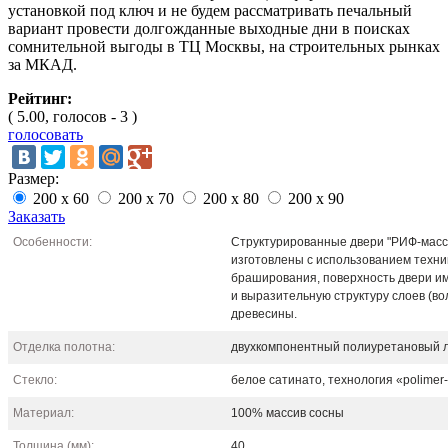
установкой под ключ и не будем рассматривать печальный
вариант провести долгожданные выходные дни в поисках
сомнительной выгоды в ТЦ Москвы, на строительных рынках
за МКАД.
Рейтинг:
( 5.00, голосов - 3 )
голосовать
Размер:
200 x 60
200 x 70
200 x 80
200 x 90
Заказать
Особенности:
Структурированные двери "РИФ-масс
изготовлены с использованием техни
браширования, поверхность двери им
и выразительную структуру слоев (во
древесины.
Отделка полотна:
двухкомпонентный полиуретановый 
Стекло:
белое сатинато, технология «polimer-
Материал:
100% массив сосны
Толщина (мм):
40