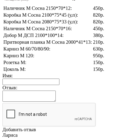
Наличник М Сосна 2150*70*12:
450р.
Коробка М Сосна 2100*75*45 (у,п):
820р.
Коробка М Сосна 2080*75*33 (у,п):
820р.
Наличник М Сосна 2150*70*16:
450р.
Добор М ДСП 2100*100*14:
380р.
Притворная планка М Сосна 2000*41*13:
210р.
Карниз М 60/70/80/90:
630р.
Карниз М 120:
950р.
Розетка М:
150р.
Цоколь М:
150р.
Имя:
Отзыв:
Добавить отзыв
Лариса