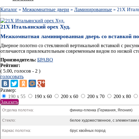
Каталог
»
Межкомнатные двери
»
Ламинированные
» 21Х Италь
21Х Итальянский орех Худ.
Межкомнатная ламинированная дверь со вставкой по
Дверное полотно со стеклянной вертикальной вставкой с рису
отличаются привлекательным современным видом по низкой сто
Производитель:
БРАВО
Рейтинг:
( 5.00, голосов - 2 )
голосовать
Размер:
190 x 55
190 x 60
200 x 60
200 x 70
200 x 80
Заказать
Отделка полотна:
финиш-пленка (Германия, Япония)
Стекло:
белое художественное, с элементами
Каркас полотна:
брус хвойных пород