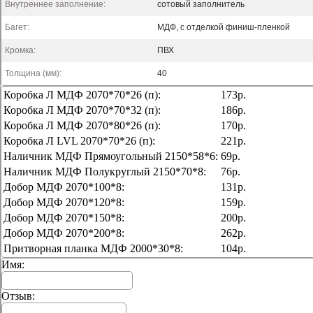
Внутреннее заполнение:
сотовый заполнитель
Багет:
МДФ, с отделкой финиш-пленкой
Кромка:
ПВХ
Толщина (мм):
40
Коробка Л МДФ 2070*70*26 (п):
173р.
Коробка Л МДФ 2070*70*32 (п):
186р.
Коробка Л МДФ 2070*80*26 (п):
170р.
Коробка Л LVL 2070*70*26 (п):
221р.
Наличник МДФ Прямоугольный 2150*58*6:
69р.
Наличник МДФ Полукруглый 2150*70*8:
76р.
Добор МДФ 2070*100*8:
131р.
Добор МДФ 2070*120*8:
159р.
Добор МДФ 2070*150*8:
200р.
Добор МДФ 2070*200*8:
262р.
Притворная планка МДФ 2000*30*8:
104р.
Имя:
Отзыв: