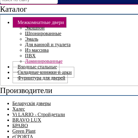
Каталог
Межкомнатные двери
Экошпон
Шпонированные
Эмаль
Для ванной и туалета
Из массива
ПВХ
Ламинированные
Входные стальные
Складные книжки и арки
Фурнитура для дверей
Производители
Беларускія дзверы
Халес
Vi LARIO - Стройдетали
BRAVO LUX
БРАВО
Green Plant
el`PORTA