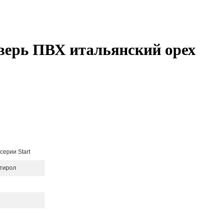
верь ПВХ итальянский орех
ерии Start
стирол