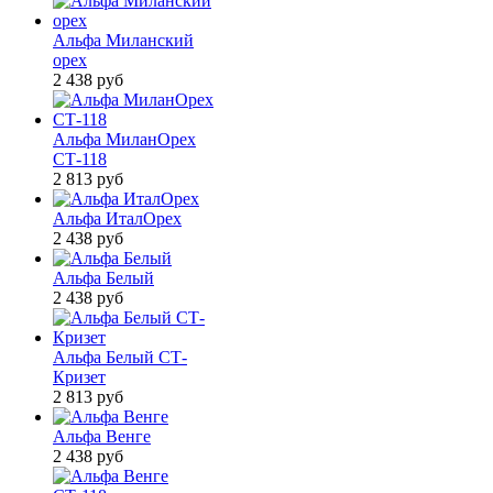
Альфа Миланский
орех
2 438
руб
Альфа МиланОрех
СТ-118
2 813
руб
Альфа ИталОрех
2 438
руб
Альфа Белый
2 438
руб
Альфа Белый СТ-
Кризет
2 813
руб
Альфа Венге
2 438
руб