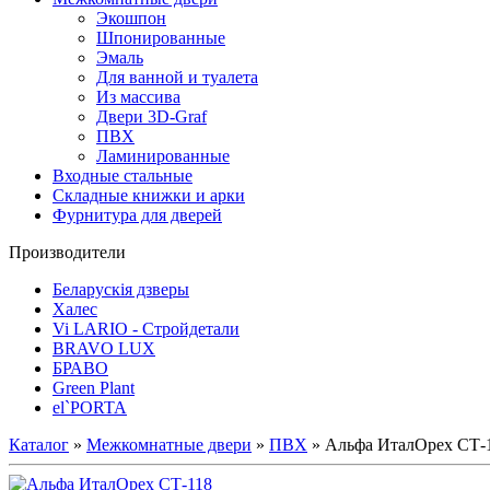
Экошпон
Шпонированные
Эмаль
Для ванной и туалета
Из массива
Двери 3D-Graf
ПВХ
Ламинированные
Входные стальные
Складные книжки и арки
Фурнитура для дверей
Производители
Беларускія дзверы
Халес
Vi LARIO - Стройдетали
BRAVO LUX
БРАВО
Green Plant
el`PORTA
Каталог
»
Межкомнатные двери
»
ПВХ
» Альфа ИталОрех СТ-