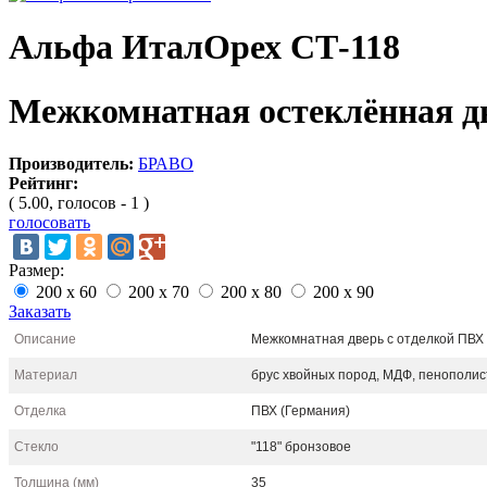
Альфа ИталОрех СТ-118
Межкомнатная остеклённая д
Производитель:
БРАВО
Рейтинг:
( 5.00, голосов - 1 )
голосовать
Размер:
200 x 60
200 x 70
200 x 80
200 x 90
Заказать
Описание
Межкомнатная дверь с отделкой ПВХ с
Материал
брус хвойных пород, МДФ, пенополи
Отделка
ПВХ (Германия)
Стекло
"118" бронзовое
Толщина (мм)
35