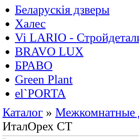
Беларускія дзверы
Халес
Vi LARIO - Стройдетал
BRAVO LUX
БРАВО
Green Plant
el`PORTA
Каталог
»
Межкомнатные 
ИталОрех СТ