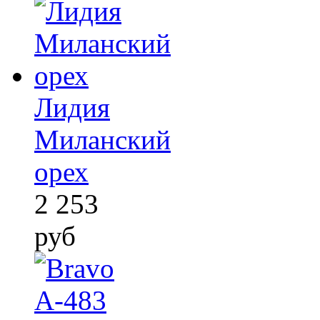
Лидия
Миланский
орех
2 253
руб