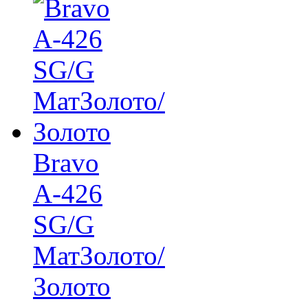
Bravo
A-426
SG/G
МатЗолото/
Золото