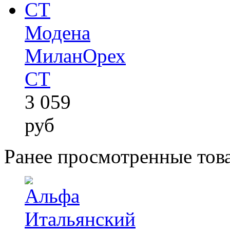
Модена
МиланОрех
СТ
3 059
руб
Ранее просмотренные тов