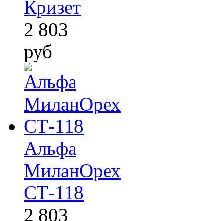
Кризет
2 803
руб
Альфа
МиланОрех
СТ-118
2 803