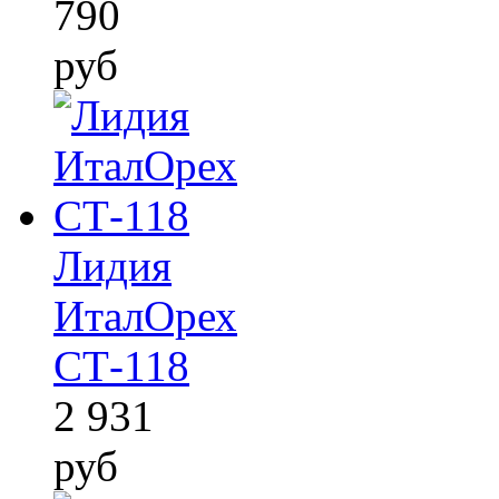
790
руб
Лидия
ИталОрех
СТ-118
2 931
руб