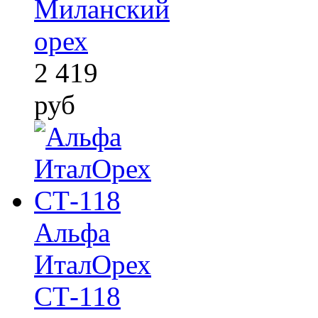
Миланский
орех
2 419
руб
Альфа
ИталОрех
СТ-118