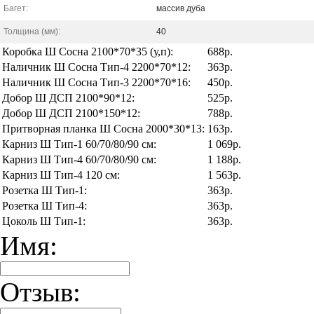
Багет:
массив дуба
Толщина (мм):
40
Коробка Ш Сосна 2100*70*35 (у,п):
688р.
Наличник Ш Сосна Тип-4 2200*70*12:
363р.
Наличник Ш Сосна Тип-3 2200*70*16:
450р.
Добор Ш ДСП 2100*90*12:
525р.
Добор Ш ДСП 2100*150*12:
788р.
Притворная планка Ш Сосна 2000*30*13:
163р.
Карниз Ш Тип-1 60/70/80/90 см:
1 069р.
Карниз Ш Тип-4 60/70/80/90 см:
1 188р.
Карниз Ш Тип-4 120 см:
1 563р.
Розетка Ш Тип-1:
363р.
Розетка Ш Тип-4:
363р.
Цоколь Ш Тип-1:
363р.
Имя:
Отзыв: