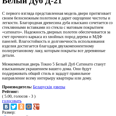
Белый Дуб Д-21
С первого взгляда представленная модель двери притягивает
своим белоснежным полотном и дарит ощущение чистоты и
легкости. Благородная древесина дуба изыскано сочетается со
стеклянными вставками из стекла с матовым покрытием
«сатинато». Надежность дверных полотен обеспечивается за
счет прочного каркаса из хвойных пород дерева и МДФ
панелей. Влагостойкость и долговечность использования
изделия достигается благодаря двухкомпонентному
полиуретановому лаку, которым покрыты все деревянные
детали.
Межкомнатная дверь Токио 5 Белый Дуб Сатинато станут
изысканным украшением вашего дома. Они будут
поддерживать общий стиль и зададут правильное
направление всему интерьеру квартиры или дому.
Производитель:
Беларускія дзверы
Рейтинг:
( 5.00, голосов - 3 )
голосовать
Размер: