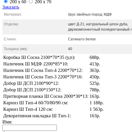
200 x 60
200 x 70
Заказать
Материал:
брус хвойных пород, МДФ
Отделка:
цвет Д-21, натуральный шпон дуба,
двухкомпонентный полиуретановый л
Стекло:
Сатинато белое
Толщина (мм):
40
Коробка Ш Сосна 2100*70*35 (у,п):
688р.
Наличник Ш МДФ 2200*85*10:
413р.
Наличник Ш Сосна Тип-4 2200*70*12:
363р.
Наличник Ш Сосна Тип-3 2200*70*16:
450р.
Добор Ш ДСП 2100*90*12:
525р.
Добор Ш ДСП 2100*150*12:
788р.
Притворная планка Ш Сосна 2000*30*13:
163р.
Карниз Ш Тип-4 60/70/80/90 см:
1 188р.
Карниз Ш Тип-4 120 см:
1 563р.
Декоративная накладка Ш Тип-1:
163р.
Имя: