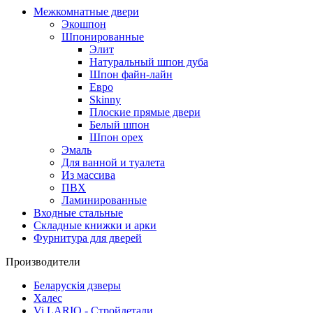
Межкомнатные двери
Экошпон
Шпонированные
Элит
Натуральный шпон дуба
Шпон файн-лайн
Евро
Skinny
Плоские прямые двери
Белый шпон
Шпон орех
Эмаль
Для ванной и туалета
Из массива
ПВХ
Ламинированные
Входные стальные
Складные книжки и арки
Фурнитура для дверей
Производители
Беларускія дзверы
Халес
Vi LARIO - Стройдетали