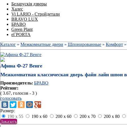
Беларускія дзверы
Халес
Vi LARIO - Стройдетали
BRAVO LUX
БРАВО
Green Plant
el`PORTA
Каталог
»
Межкомнатные двери
»
Шпонированные
»
Комфорт
»
Афина Ф-27 Венге
Межкомнатная классическая дверь файн лайн шпон в
Производитель:
БРАВО
Рейтинг:
( 3.67, голосов - 3 )
голосовать
Размер:
190 x 55
190 x 60
200 x 60
200 x 70
200 x 80
Заказать