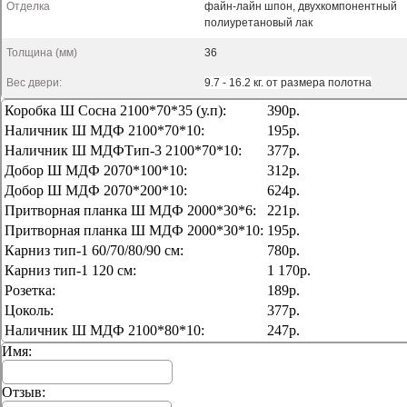
Отделка
файн-лайн шпон, двухкомпонентный
полиуретановый лак
Толщина (мм)
36
Вес двери:
9.7 - 16.2 кг. от размера полотна
Коробка Ш Сосна 2100*70*35 (у.п):
390р.
Наличник Ш МДФ 2100*70*10:
195р.
Наличник Ш МДФТип-3 2100*70*10:
377р.
Добор Ш МДФ 2070*100*10:
312р.
Добор Ш МДФ 2070*200*10:
624р.
Притворная планка Ш МДФ 2000*30*6:
221р.
Притворная планка Ш МДФ 2000*30*10:
195р.
Карниз тип-1 60/70/80/90 см:
780р.
Карниз тип-1 120 см:
1 170р.
Розетка:
189р.
Цоколь:
377р.
Наличник Ш МДФ 2100*80*10:
247р.
Имя:
Отзыв: