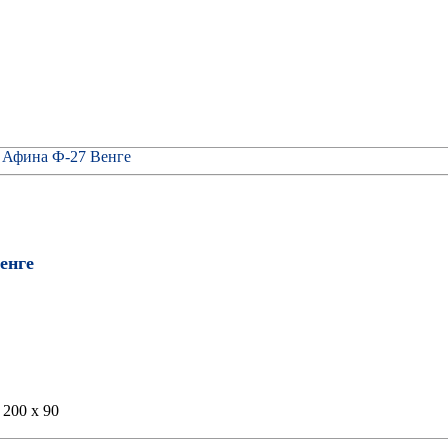
 Афина Ф-27 Венге
енге
200 x 90