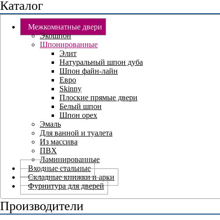
Каталог
Межкомнатные двери
Экошпон
Шпонированные
Элит
Натуральный шпон дуба
Шпон файн-лайн
Евро
Skinny
Плоские прямые двери
Белый шпон
Шпон орех
Эмаль
Для ванной и туалета
Из массива
ПВХ
Ламинированные
Входные стальные
Складные книжки и арки
Фурнитура для дверей
Производители