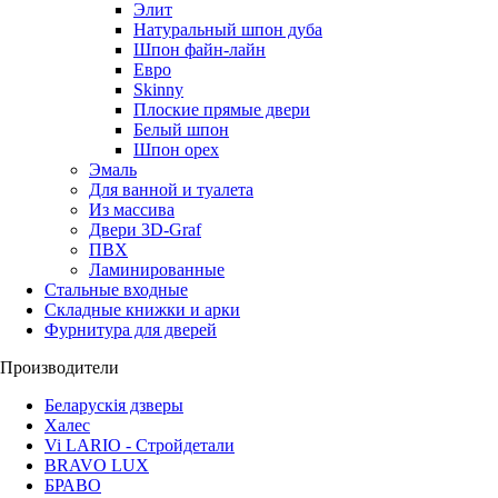
Элит
Натуральный шпон дуба
Шпон файн-лайн
Евро
Skinny
Плоские прямые двери
Белый шпон
Шпон орех
Эмаль
Для ванной и туалета
Из массива
Двери 3D-Graf
ПВХ
Ламинированные
Стальные входные
Складные книжки и арки
Фурнитура для дверей
Производители
Беларускія дзверы
Халес
Vi LARIO - Стройдетали
BRAVO LUX
БРАВО