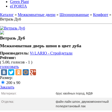
Green Plant
el`PORTA
Каталог
»
Межкомнатные двери
»
Шпонированные
»
Комфорт
»
Ветразь Дуб
Ветразь Дуб
Межкомнатная дверь шпон в цвет дуба
Производитель:
Vi LARIO - Стройдетали
Рейтинг:
( 5.00, голосов - 1 )
голосовать
Размер:
200 x 90
Заказать
Материал:
брус хвойных пород, МДФ
Отделка:
файн-лайн шпон, двухкомпонентный
полиуретановый лак