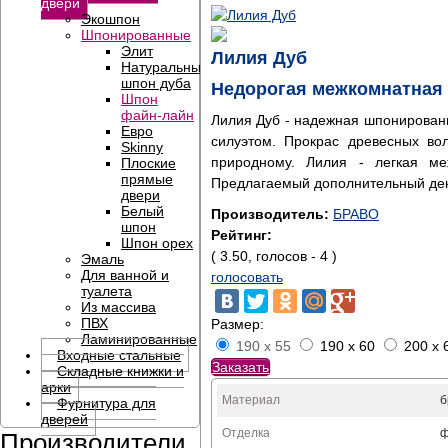
двери
Экошпон
Шпонированные
Элит
Лилия Дуб
Натуральный
шпон дуба
Недорогая межкомнатная 
Шпон
файн-лайн
Лилия Дуб - надежная шпонирован
Евро
силуэтом. Прокрас древесных во
Skinny
природному. Лилия - легкая ме
Плоские
прямые
Предлагаемый дополнительный декор
двери
Белый
Производитель:
БРАВО
шпон
Рейтинг:
Шпон орех
( 3.50, голосов - 4 )
Эмаль
Для ванной и
голосовать
туалета
Из массива
ПВХ
Размер:
Ламинированные
190 x 55
190 x 60
200 x 
Входные стальные
Заказать
Складные книжки и
арки
Материал
б
Фурнитура для
дверей
Отделка
Производители