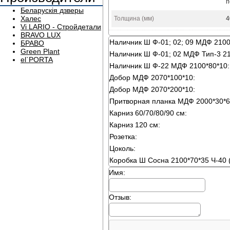
п
Беларускія дзверы
Халес
Толщина (мм)
4
Vi LARIO - Стройдетали
BRAVO LUX
Наличник Ш Ф-01; 02; 09 МДФ 2100
БРАВО
Green Plant
Наличник Ш Ф-01; 02 МДФ Тип-3 21
el`PORTA
Наличник Ш Ф-22 МДФ 2100*80*10:
Добор МДФ 2070*100*10:
Добор МДФ 2070*200*10:
Притворная планка МДФ 2000*30*6
Карниз 60/70/80/90 см:
Карниз 120 см:
Розетка:
Цоколь:
Коробка Ш Сосна 2100*70*35 Ч-40 (
Имя:
Отзыв: