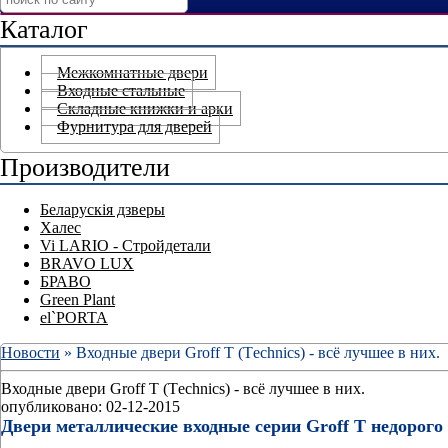
Каталог
Межкомнатные двери
Входные стальные
Складные книжки и арки
Фурнитура для дверей
Производители
Беларускія дзверы
Халес
Vi LARIO - Стройдетали
BRAVO LUX
БРАВО
Green Plant
el`PORTA
Новости
» Входные двери Groff Т (Тechnics) - всё лучшее в них.
Входные двери Groff Т (Тechnics) - всё лучшее в них.
опубликовано: 02-12-2015
Двери металлические входные серии Groff Т недорого