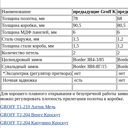
Наименование
предыдущие Groff K
пред
Толщина полотна, мм
78
68
Толщина коробки, мм
90,5
80,5
Толщина МДФ панелей, мм
6
6
Сталь снаружи, мм
1,5
1,2
Толщина стали короба, мм
1,5
1,2
Количество петель
2
2
Цилиндровый замок
Border ЗВ4-3/85
Borde
Сувальдный замок
Border ЗВ8-8Г/15
Borde
*Эксцентрик (регулятор притвора)
нет
нет
Ночная задвижка
есть
нет
Для хорошего плавного открывания и безупречной работы замко
можно регулировать плотность прилегания полотна к коробке.
GROFF Т1-210 Антик Медь
GROFF Т2-204 Венге Кроскут
GROFF Т2-204 Капучино Кроскут