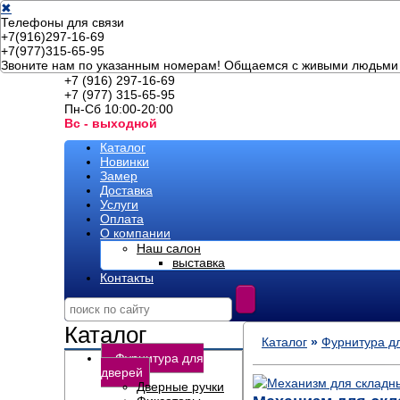
✖
Телефоны для связи
+7(916)297-16-69
+7(977)315-65-95
Звоните нам по указанным номерам! Общаемся с живыми людьми 
+7 (916) 297-16-69
+7 (977) 315-65-95
Пн-Сб 10:00-20:00
Вс - выходной
Каталог
Новинки
Замер
Доставка
Услуги
Оплата
О компании
Наш салон
выставка
Контакты
Каталог
Каталог
»
Фурнитура д
Фурнитура для
дверей
Дверные ручки