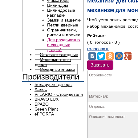
Механизм для скл
Фиксаторы
Цилиндры
механизм для мон
Цилиндровые
накладки
Чтоб установить раскл
Замки и защёлки
Петли дверные
набор механизмов, сост
Ограничители,
ригели и прочее
Рейтинг:
Для раздвижных
( 0, голосов - 0 )
и складных
голосовать
дверей
Стальные входные
Межкомнатные
двери
Заказать
Складные книжки
Производители
Особенности:
Беларускія дзверы
Халес
Vi LARIO - Стройдетали
Материал:
BRAVO LUX
БРАВО
Отделка:
Green Plant
el`PORTA
Описание комплекта: