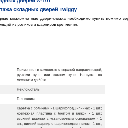
адных дверей w-101
тажа складных дверей Twiggy
адные межкомнатные двери-книжка необходимо купить помимо ве
оящий из роликов и шарниров крепления.
Применяют в комплекте с верхней направляющей,
ручками купе или замком купе. Нагрузка на
механизм до 50 кг.
Нейлон/сталь
Гальваника
Каретка с роликами на шарикоподшипниках - 1 шт.;
крепежная пластина с болтом и гайкой - 1 шт.;
верхний шарнир с установочным основанием - 1
шт.; нижний шарнир с шарикоподшипником - 1 шт.;