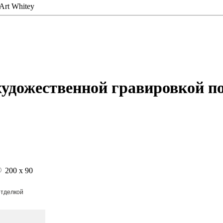
Аrt Whitey
художественной гравировкой п
200 x 90
отделкой