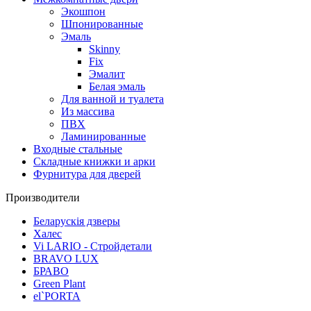
Экошпон
Шпонированные
Эмаль
Skinny
Fix
Эмалит
Белая эмаль
Для ванной и туалета
Из массива
ПВХ
Ламинированные
Входные стальные
Складные книжки и арки
Фурнитура для дверей
Производители
Беларускія дзверы
Халес
Vi LARIO - Стройдетали
BRAVO LUX
БРАВО
Green Plant
el`PORTA