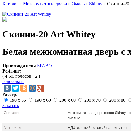
Каталог
»
Межкомнатные двери
»
Эмаль
»
Skinny
» Скинни-20 
Скинни-20 Аrt Whitey
Белая межкомнатная дверь с 
Производитель:
БРАВО
Рейтинг:
( 4.50, голосов - 2 )
голосовать
Размер:
190 x 55
190 x 60
200 x 60
200 x 70
200 x 80
Заказать
Описание
Межкомнатная дверь серии Skinny с 
эмалью
Материал
МДФ, жесткий сотовый наполнитель