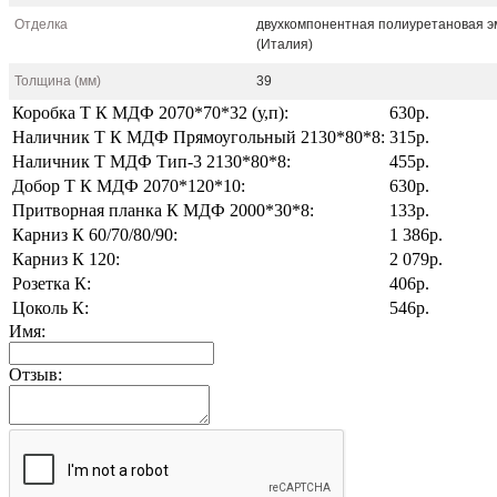
Отделка
двухкомпонентная полиуретановая э
(Италия)
Толщина (мм)
39
Коробка Т К МДФ 2070*70*32 (у,п):
630р.
Наличник Т К МДФ Прямоугольный 2130*80*8:
315р.
Наличник Т МДФ Тип-3 2130*80*8:
455р.
Добор Т К МДФ 2070*120*10:
630р.
Притворная планка К МДФ 2000*30*8:
133р.
Карниз К 60/70/80/90:
1 386р.
Карниз К 120:
2 079р.
Розетка К:
406р.
Цоколь К:
546р.
Имя:
Отзыв: