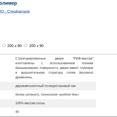
Полимер
IO - Стройдетали
200 x 80
200 x 90
Структурированные двери "РИФ-массив"
изготовлены с использованием техники
браширования, поверхность двери имеет глубокую
и выразительную структуру слоев (волокон)
древесины.
двухкомпонентный полиуретановый лак
белое сатинато, технология «polimer-line»
100% массив сосны
40