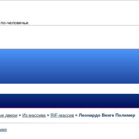
по-человечьи.
е двери
»
Из массива
»
RIF-массив
» Леонардо Венге Полимер