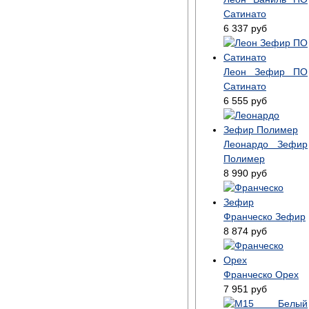
Сатинато
6 337
руб
Леон Зефир ПО
Сатинато
6 555
руб
Леонардо Зефир
Полимер
8 990
руб
Франческо Зефир
8 874
руб
Франческо Орех
7 951
руб