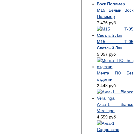
М15 Белый Воск
Полимер
7 476
руб
М15 Т-05
Светлый Лак
5 357
руб
Мечта ПО Без
отделки
2 448
руб
Аква-1 Bianco
Veralinga
4 559
руб