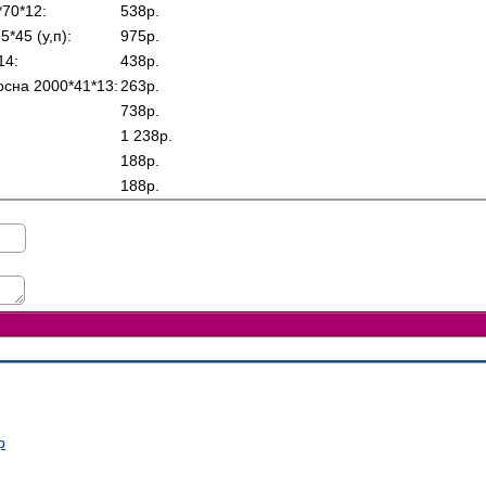
70*12:
538р.
*45 (у,п):
975р.
14:
438р.
сна 2000*41*13:
263р.
738р.
1 238р.
188р.
188р.