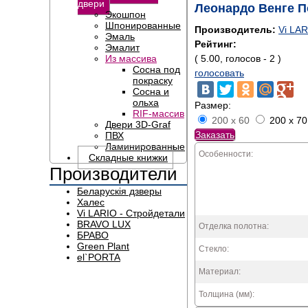
двери
Леонардо Венге 
Экошпон
Шпонированные
Производитель:
Vi LAR
Эмаль
Рейтинг:
Эмалит
Из массива
( 5.00, голосов - 2 )
Сосна под
голосовать
покраску
Сосна и
ольха
Размер:
RIF-массив
200 x 60
200 x 70
Двери 3D-Graf
Заказать
ПВХ
Ламинированные
Особенности:
Складные книжки
Производители
Беларускія дзверы
Халес
Vi LARIO - Стройдетали
BRAVO LUX
Отделка полотна:
БРАВО
Green Plant
Стекло:
el`PORTA
Материал:
Толщина (мм):