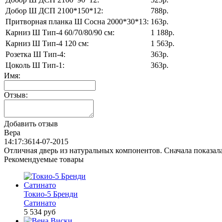
Добор Ш ДСП 2100*150*12:
788р.
Притворная планка Ш Сосна 2000*30*13:
163р.
Карниз Ш Тип-4 60/70/80/90 см:
1 188р.
Карниз Ш Тип-4 120 см:
1 563р.
Розетка Ш Тип-4:
363р.
Цоколь Ш Тип-1:
363р.
Имя:
Отзыв:
Добавить отзыв
Вера
14:17:36
14-07-2015
Отличная дверь из натуральных компонентов. Сначала показала
Рекомендуемые товары
Токио-5 Бренди
Сатинато
5 534
руб