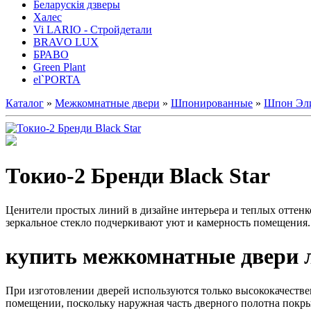
Беларускія дзверы
Халес
Vi LARIO - Стройдетали
BRAVO LUX
БРАВО
Green Plant
el`PORTA
Каталог
»
Межкомнатные двери
»
Шпонированные
»
Шпон Эл
Токио-2 Бренди Black Star
Ценители простых линий в дизайне интерьера и теплых оттенко
зеркальное стекло подчеркивают уют и камерность помещения
купить межкомнатные двери 
При изготовлении дверей используются только высококачествен
помещении, поскольку наружная часть дверного полотна покр