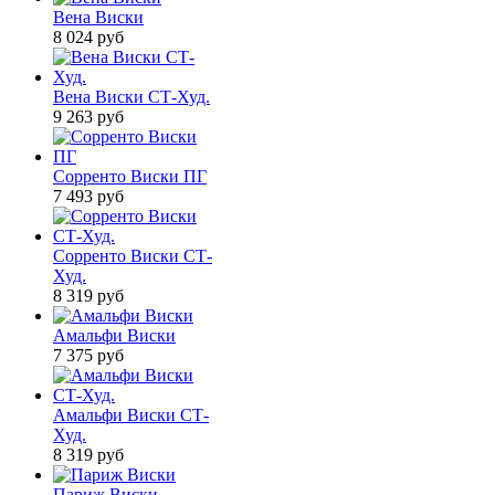
Вена Виски
8 024
руб
Вена Виски СТ-Худ.
9 263
руб
Сорренто Виски ПГ
7 493
руб
Сорренто Виски СТ-
Худ.
8 319
руб
Амальфи Виски
7 375
руб
Амальфи Виски СТ-
Худ.
8 319
руб
Париж Виски