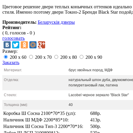
Цветовое решение двери теплых коньячных оттенков идеально 
стиля. Именно поэтому двери Токио-2 Бренди Black Star подой
Производитель:
Беларускія дзверы
Рейтинг:
( 0, голосов - 0 )
голосовать
Размер:
200 x 60
200 x 70
200 x 80
200 x 90
Заказать
Материал:
брус хвойных пород, МДФ
Отделка:
натуральный шпон дуба, двухкомпон
полиуретановый лак, патина
Стекло:
Lacobel черное зеркало "Black Star"
Толщина (мм):
40
Коробка Ш Сосна 2100*70*35 (у,п):
688р.
Наличник Ш МДФ 2200*85*10:
413р.
Наличник Ш Сосна Тип-3 2200*70*16:
500р.
Добор Ш ДСП 2100*90*12:
525р.