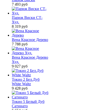
7 493
руб
Париж Виски СТ-
Худ.
8 319
руб
Вена Красное Дерево
7 788
руб
Вена Красное Дерево
Худ.
9 027
руб
Токио 2 Бел.Дуб
White Waltz
9 428
руб
Токио 5 Белый Дуб
Сатинато