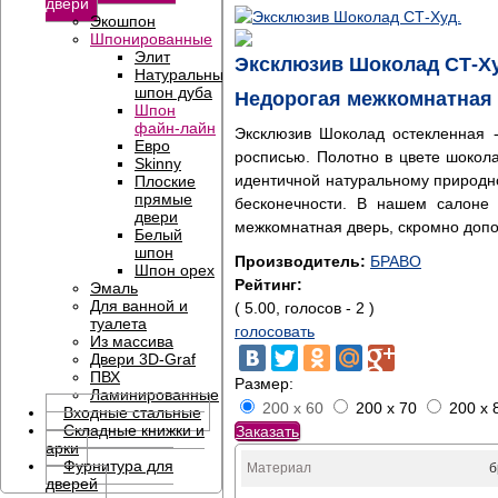
двери
Экошпон
Шпонированные
Элит
Эксклюзив Шоколад СТ-Ху
Натуральный
шпон дуба
Недорогая межкомнатная
Шпон
файн-лайн
Эксклюзив Шоколад остекленная -
Евро
росписью. Полотно в цвете шокол
Skinny
идентичной натуральному природн
Плоские
прямые
бесконечности. В нашем салоне 
двери
межкомнатная дверь, скромно допо
Белый
шпон
Производитель:
БРАВО
Шпон орех
Рейтинг:
Эмаль
Для ванной и
( 5.00, голосов - 2 )
туалета
голосовать
Из массива
Двери 3D-Graf
ПВХ
Размер:
Ламинированные
200 x 60
200 x 70
200 x 
Входные стальные
Складные книжки и
Заказать
арки
Фурнитура для
Материал
б
дверей