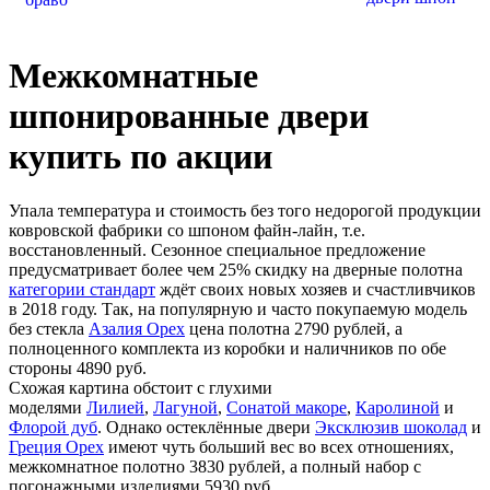
Межкомнатные
шпонированные двери
купить по акции
Упала температура и стоимость без того недорогой продукции
ковровской фабрики со шпоном файн-лайн, т.е.
восстановленный. Сезонное специальное предложение
предусматривает более чем 25% скидку на дверные полотна
категории стандарт
ждёт своих новых хозяев и счастливчиков
в 2018 году. Так, на популярную и часто покупаемую модель
без стекла
Азалия Орех
цена полотна 2790 рублей, а
полноценного комплекта из коробки и наличников по обе
стороны 4890 руб.
Схожая картина обстоит с глухими
моделями
Лилией
,
Лагуной
,
Сонатой макоре
,
Каролиной
и
Флорой дуб
. Однако остеклённые двери
Эксклюзив шоколад
и
Греция Орех
имеют чуть больший вес во всех отношениях,
межкомнатное полотно 3830 рублей, а полный набор с
погонажными изделиями 5930 руб.