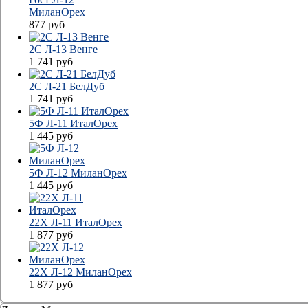
МиланОрех
877
руб
2С Л-13 Венге
1 741
руб
2С Л-21 БелДуб
1 741
руб
5Ф Л-11 ИталОрех
1 445
руб
5Ф Л-12 МиланОрех
1 445
руб
22Х Л-11 ИталОрех
1 877
руб
22Х Л-12 МиланОрех
1 877
руб