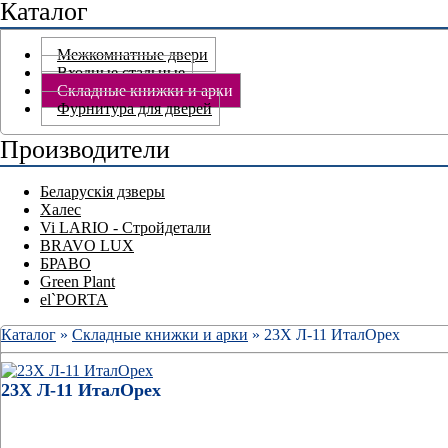
Каталог
Межкомнатные двери
Входные стальные
Складные книжки и арки
Фурнитура для дверей
Производители
Беларускія дзверы
Халес
Vi LARIO - Стройдетали
BRAVO LUX
БРАВО
Green Plant
el`PORTA
Каталог
»
Складные книжки и арки
» 23Х Л-11 ИталОрех
23Х Л-11 ИталОрех