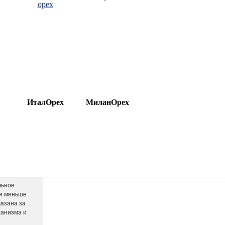
ИталОрех
МиланОрех
льное
ся меньше
казана за
ханизма и