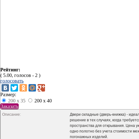
Рейтинг:
( 5.00, голосов - 2 )
голосовать
Размер:
200 x 35
200 x 40
Заказать
Описание:
Двери складные (дверь-книжка) - идеа
решение в тех случаях, когда требует
пространства для открывания. Цена у
одно полотно без учета стоимости ме
погонажных изделий.