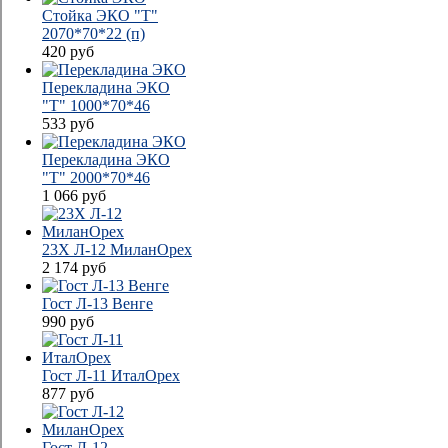
Стойка ЭКО "Т"
2070*70*22 (п)
420
руб
Перекладина ЭКО
"Т" 1000*70*46
533
руб
Перекладина ЭКО
"Т" 2000*70*46
1 066
руб
23Х Л-12 МиланОрех
2 174
руб
Гост Л-13 Венге
990
руб
Гост Л-11 ИталОрех
877
руб
Гост Л-12